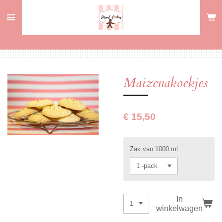
Ga
direct
naar
de
hoofdinhoud
Maizenakoekjes
€ 15,50
Zak van 1000 ml
In
winkelwagen