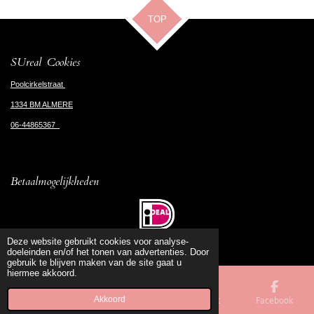
TOP
SUreal Cookies
Poolcirkelstraat
1334 BM ALMERE
06-44865367
Betaalmogelijkheden
© 2020 - 2026 SUreal Cookies
Deze website gebruikt cookies voor analyse-
doeleinden en/of het tonen van advertenties. Door
gebruik te blijven maken van de site gaat u
hiermee akkoord.
Akkoord
E-mailadres
Telefoonnummer
Kaart
Facebook