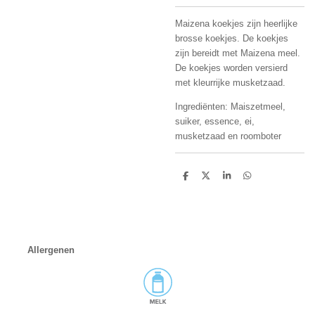
Maizena koekjes zijn heerlijke
brosse koekjes. De koekjes
zijn bereidt met Maizena meel.
De koekjes worden versierd
met kleurrijke musketzaad.
Ingrediënten: Maiszetmeel,
suiker, essence, ei,
musketzaad en roomboter
D
D
S
D
e
e
h
e
l
e
a
l
e
l
r
e
n
e
n
Allergenen