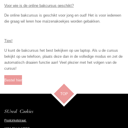
Voor wie is de online bakcursus geschikt?
De online bakcursus is geschikt voor jong en oud! Het is voor iedereen
die graag wil leren hoe maïzenakoekjes worden gebakken.
Tips!
U kunt de bakcursus het best bekijken op uw laptop. Als u de cursus
bekijkt op uw telefoon, plaats deze dan in de volledige modus en zet de
automatisch draaien functie aan! Veel plezier met het volgen van de
cursus!
Bestel hier
TOP
SUreal Cookies
Poolcirkelstraat