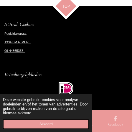
TOP
SUreal Cookies
Poolcirkelstraat
1334 BM ALMERE
06-44865367
Betaalmogelijkheden
© 2020 - 2026 SUreal Cookies
Deze website gebruikt cookies voor analyse-
doeleinden en/of het tonen van advertenties. Door
gebruik te blijven maken van de site gaat u
hiermee akkoord.
Akkoord
E-mailadres
Telefoonnummer
Kaart
Facebook