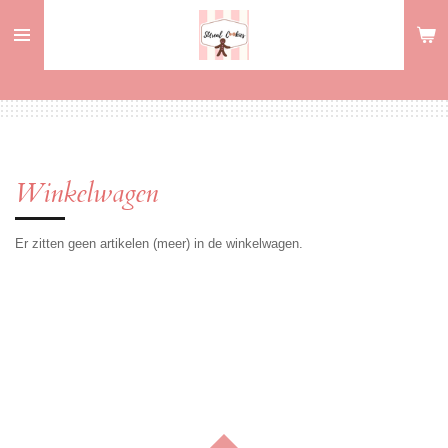
Ga
direct
naar
de
hoofdinhoud
Winkelwagen
Er zitten geen artikelen (meer) in de winkelwagen.